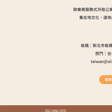
歐樂寓服務式月租公
集在地文化、道地
板橋｜新北市板橋
​西門｜
taiwan@ol
填
司
(02) 2966 1976