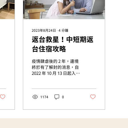
2023年8月24日
∙
4
分鐘
返台救星！中短期返
台住宿攻略
疫情肆虐後的 2 年，邊境
終於有了解封的消息，自
2022 年 10 月 13 日起入境
台灣，無論是探親或是旅
遊，僅需要接受「0+7」防
疫制度，也就是說再也不
需要隔離，只要進行 7 天
1174
0
的自主管理即可！ 若是在
海外定居、遊學或工作，
每次返台最苦惱於莫過於
找中/長期住宿了！在回...