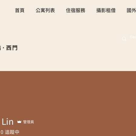
首頁
公寓列表
住宿服務
攝影租借
國
rtments
橋·西門
 Lin
管理員
0
追蹤中