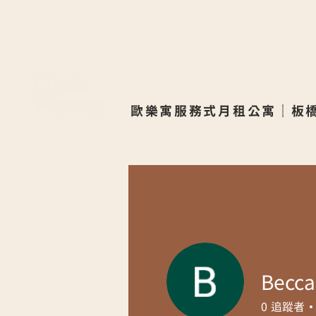
Lin & Ximen Apa
歐樂寓服務式月租公寓｜板
​
Becca
0
追蹤者