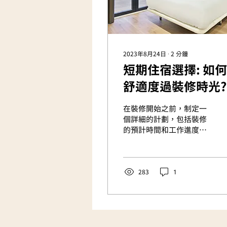
2023年8月24日
∙
2
分鐘
短期住宿選擇: 如何
舒適度過裝修時光?
在裝修開始之前，制定一
個詳細的計劃，包括裝修
的預計時間和工作進度，
若裝修的範圍很大，且噪
音、灰塵和不便會持續很
長時間，可以考慮臨時搬
到其他住處。這可以是租
283
1
一間短期公寓、入住飯店
或與朋友/家人居住，確保
選擇的住處與您的工作和
日常生活需求相符。 ...