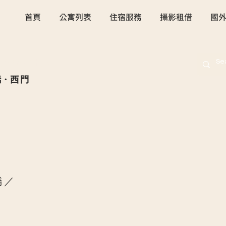
首頁
公寓列表
住宿服務
攝影租借
國
rtments
橋·西門
橋／