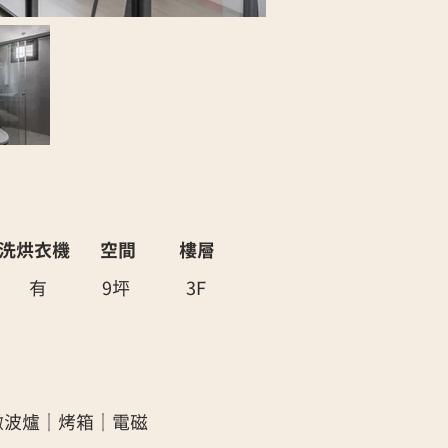
洗烘衣機
​空間
樓層
有
9坪
​3F
微波爐｜烤箱｜電磁