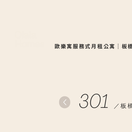
Lin & Ximen Apa
歐樂寓服務式月租公寓｜板
​
301
／板