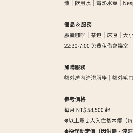
爐｜飲用水｜電熱水壺｜Nesp
備品 & 服務
膠囊咖啡｜茶包｜床寢｜大
22:30-7:00 免費租借會
加購服務
額外房內清潔服務｜額外毛巾｜嬰
參考價格​
每月 NT$
58,500
起
❋以上為 2 人入住基本價（每加一位
❋採浮動定價（因供需、淡旺