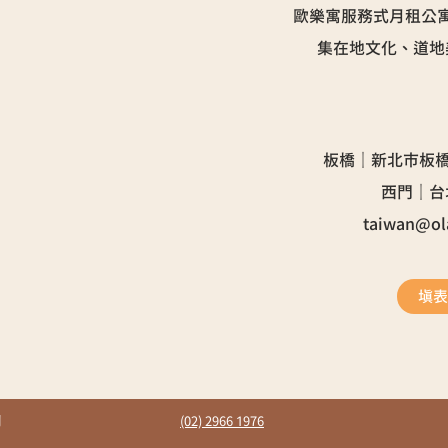
歐樂寓服務式月租公
集在地文化、道地
板橋｜新北市板橋
​西門｜
taiwan@ol
填
司
(02) 2966 1976