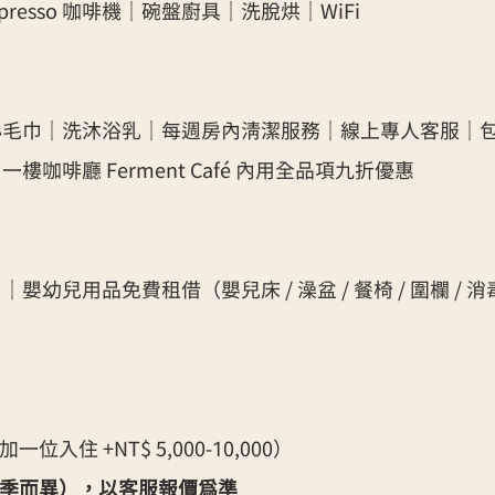
resso 咖啡機｜碗盤廚具｜洗脫烘｜WiFi
小毛巾｜洗沐浴乳｜每週房內清潔服務｜線上專人客服｜
議室｜一樓咖啡廳
Ferment
Café 內用全品項九折優惠
幼兒用品免費租借（嬰兒床 / 澡盆 / 餐椅 / 圍欄 / 消
入住 +NT$ 5,000-10,000）
季而異），以客服報價為準​