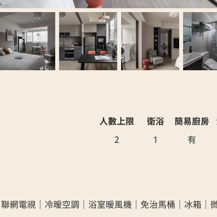
人數上限
​衛浴
簡易​廚房
2
1
有
｜聯網電視｜冷暖空調｜浴室暖風機｜免治馬桶｜冰箱｜