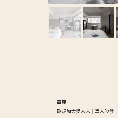
​設施
歐規加大雙人床｜單人沙發