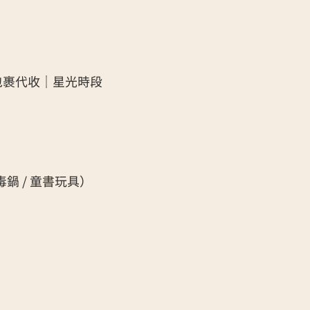
包裹代收｜
星光時段
毒鍋 / 童書玩具）