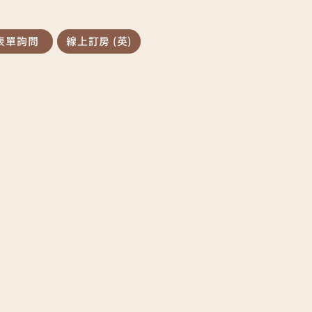
表單詢問
線上訂房 (英)